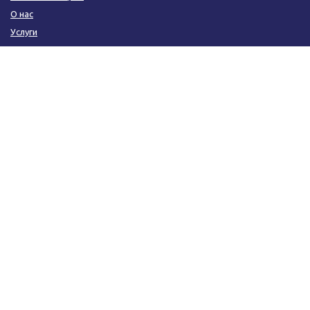
О нас
Услуги
Контакты
КОНТАКТЫ
+7-800-700-12-43
+7-953-888-63-60
info@ecprom.ru
630028
г.
Новосибирск
,
ул. Чехова 421, офис 9
ПОЛУЧИТЬ КОНСУЛЬТАЦИЮ
ЗАКАЗАТЬ ЗВОНОК